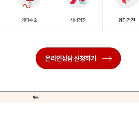
기타수술
성병검진
웨딩검진
온라인상담 신청하기
제목