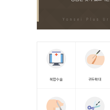
복합수술
귀두확대