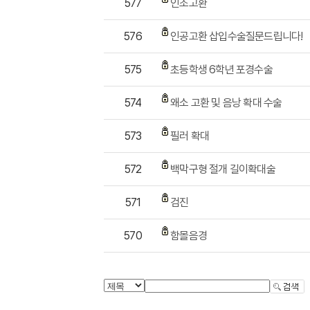
577
인조고환
576
인공고환 삽입수술질문드립니다!
575
초등학생 6학년 포경수술
574
왜소 고환 및 음낭 확대 수술
573
필러 확대
572
백막구형 절개 길이확대술
571
검진
570
함몰음경