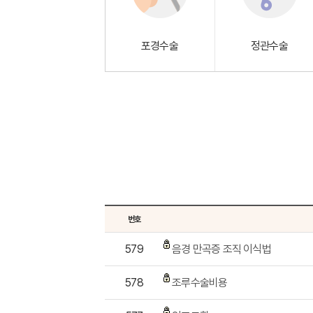
포경수술
정관수술
번호
579
음경 만곡증 조직 이식법
578
조루수술비용