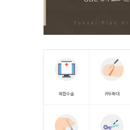
복합수술
귀두확대